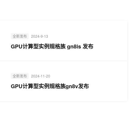
t.diy 一步搞定创意建站
构建大模型应用的安全防护体系
通过自然语言交互简化开发流程,全栈开发支持
通过阿里云安全产品对 AI 应用进行安全防护
全新发布
2024-9-13
GPU计算型实例规格族 gn8is 发布
全新发布
2024-11-20
GPU计算型实例规格族gn8v发布