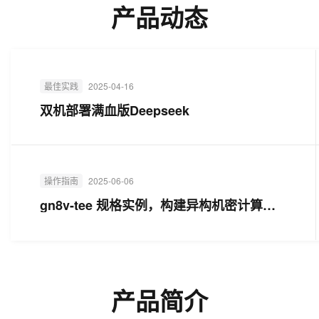
产品动态
一个 AI 助手
超强辅助，Bol
即刻拥有 DeepSeek-R1 满血版
在企业官网、通讯软件中为客户提供 AI 客服
多种方案随心选，轻松解锁专属 DeepSeek
最佳实践
2025-04-16
双机部署满血版Deepseek
操作指南
2025-06-06
gn8v-tee 规格实例，构建异构机密计算环
境
产品简介