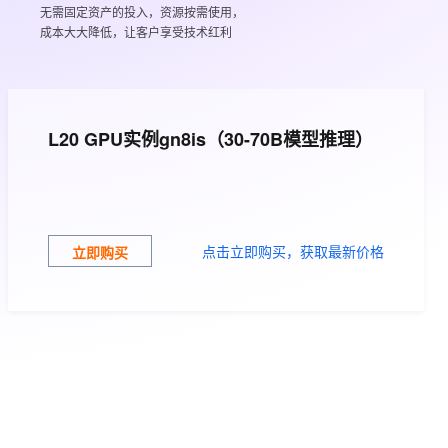
文戏情感细腻自然，动作戏激烈拳拳到肉，实现更强表演能力
支持中英文自由切换，具备更强的噪声鲁棒性
无需固定资产的投入，资源按需使用，
ernetes 版 ACK
云聚AI 严选权益
AI 原生数据库服务发布
SSL 证书
成本大大降低，让客户享受技术红利
，一键激活高效办公新体验
理容器应用的 K8s 服务
精选AI产品，从模型到应用全链提效
Agent 数据网关
堡垒机
AI 用量加速计划
云原生数据库 PolarDB
应用
防火墙
、识别商机，让客服更高效、服务更出色。
新老同享，达量后返
Agentic Database 发布
千问办公
主机安全
NEW
L20 GPU实例gn8is（30-70B模型推理）
的智能体编程平台
一站式AI生产力平台
AI 应用及服务市场
伶鹊
企业级人与Agent协作平台，接入和调度多个数字员工
智能客服平台，对话机器人、对话分析、智能外呼
AI 应用
点击立即购买，获取最新价格
立即购买
大模型服务平台百炼 - 全妙
大模型
应用创作平台
多模态内容创作工具，已接入 DeepSeek
自然语言处理
数据标注
机器学习
息提取
与 AI 智能体进行实时音视频通话
从文本、图片、视频中提取结构化的属性信息
构建支持视频理解的 AI 音视频实时通话应用