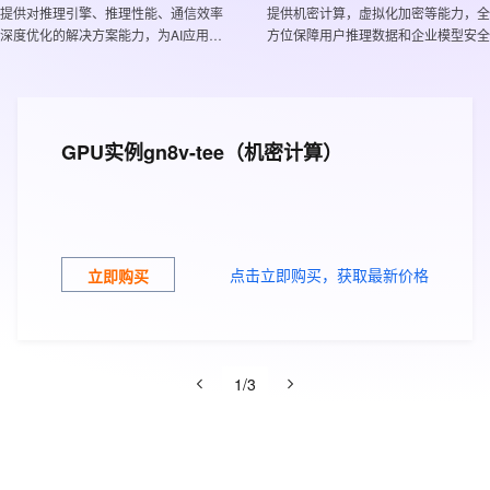
服务生态伙伴
视觉 Coding、空间感知、多模态思考等全面升级
1M上下文，专为长程任务能力而生
云工开物
提供对推理引擎、推理性能、通信效率
企业应用
提供机密计算，虚拟化加密等能力，全
Works
Night Plan 支持 Qwen 3.8-Max
云原生大数据计算服务 MaxCompute
AI 办公
容器服务 Kub
NEW
Red Hat
深度优化的解决方案能力，为AI应用落
方位保障用户推理数据和企业模型安全
30+ 款产品免费体验
Data Agent 驱动的一站式 Data+AI 开发治理平台
夜间 5 折，Qwen/Meoo/TokenPlan 客户专享
面向分析的企业级SaaS模式云数据仓库
AI智能应用
提供一站式管
科研合作
地与推理加速
ERP
堂（旗舰版）
SUSE
智能客服
AI 应用构建
大模型原生
CRM
防护产品
2个月
自动承接线索
建站小程序
Qoder
大模型服务平台百炼-应用模版
OA 办公系统
HOT
NEW
GPU实例gn8v-tee（机密计算）
面向真实软件
个人版上线、团队版降价；千问3.8-Max首发发尝鲜
丰富多元化的应用模版和解决方案
力提升
财税管理
模板建站
万有无界
大模型服务平台百炼-智能体
400电话
定制建站
的模型效果
灵活可视化地构建企业级 Agent
方案
广告营销
模板小程序
点击立即购买，获取最新价格
立即购买
秒悟
人工智能平台 PAI
定制小程序
云端极速 AI 
新一代 AI 视频生成模型，深度适配广告营销等场景
AI Native 的算法工程平台，一站式完成建模、训练、推理服务部署
APP 开发
建站系统
1
/
3
AI 应用
10分钟微调：让0.6B模型媲美235B模
多模态数据信
型
依托云原生高可用架构,实现Dify私有化部署
用1%尺寸在特定领域达到大模型90%以上效果