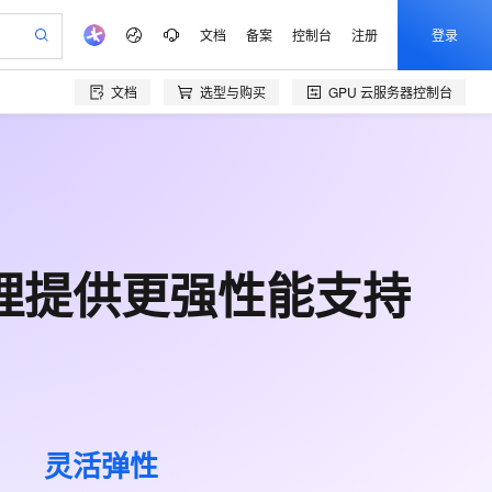
文档
备案
控制台
注册
登录
文档
选型与购买
GPU 云服务器
控制台
验
作计划
器
AI 活动
专业服务
服务伙伴合作计划
开发者社区
加入我们
产品动态
服务平台百炼
阿里云 OPC 创新助力计划
一站式生成采购清单，支持单品或批量购买
io：打造专属 AI 语音助手
S产品伙伴计划（繁花）
峰会
CS
造的大模型服务与应用开发平台
一句话生成原生可编辑精美 PPT 文稿
AI 生产力先锋
Al MaaS 服务伙伴赋能合作
域名
博文
Careers
至高可申请百万元
Qwen3.8-Max 模型上线
开启高性价比 AI 编程新体验
弹性可伸缩的云计算服务
Qwen-Audio-3.0-Realtime 端到端实时语音角色扮演
输入一句话想法, 轻松生成专业的 PPT
先锋实践拓展 AI 生产力的边界
Token 补贴，五大权
计划
海大会
伙伴信用分合作计划
商标
问答
社会招聘
益加速 OPC 成功
eek-V4-Pro
SS
一键部署幻兽帕鲁游戏服务器
飞天发布时刻
HOT
Open Search 向量检索版支
划
备案
电子书
校园招聘
pSeek-V4-Pro
视频创作，一键激活电商全链路生产力
稳定、安全、高性价比、高性能的云存储服务
一键购买专属联机服务器，轻松开启游戏
所见，即是所愿
持视频检索 Pipeline 功能
更多支持
理提供更强性能支持
划
公司注册
镜像站
视频生成
语音识别与合成
专属 QwenPaw
漫剧工坊：一站式动画创作平台
AI 实训营
HOT
应用身份服务 (IDaaS)
合作伙伴培训与认证
划
上云迁移
站生成，高效打造优质广告素材
全接入的云上超级电脑
从聊天伙伴进化为能主动干活的本地数字员工
快速生产连贯的高质量长漫剧
从基础到进阶，Agent 创客手把手教你
OpenClaw 管理能力上线
e-1.1-T2V
Qwen3-TTS-Flash
lScope
我要反馈
查询合作伙伴
畅细腻的高质量视频
离线语音合成大模型，多语言方言自适应，低延迟高稳定
n Alibaba Cloud ISV 合作
代维服务
建企业门户网站
10 分钟搭建微信、支付宝小程序
MaxCompute MaxFrame 提
创新加速
ope
登录合作伙伴管理后台
我要建议
站，无忧落地极速上线
以可视化方式快速构建移动和 PC 门户网站
国内短信简单易用，安全可靠，秒级触达，全球覆盖200+国家和地区。
高效部署网站，快速应用到小程序
供自动弹性内存功能
e-1.1-I2V
Cosyvoice-V3-Flash
安全
畅自然，细节丰富
高表现力语音合成大模型，语音克隆听感自然
我要投诉
PolarDB
上云场景组合购
Milvus 弹性伸缩功能新增节
伴
灵活弹性
漫剧创作，剧本、分镜、视频高效生成
100%兼容MySQL、PostgreSQL，兼容Oracle，支持集中和分布式
覆盖90%+业务场景，专享组合折扣价
点支持范围
2V
VPN
Fun-ASR