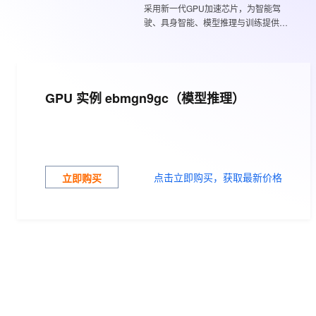
采用新一代GPU加速芯片，为智能驾
大数据开发治理平台 Data
AI 产品 免费试用
网络
安全
云开发大赛
Tableau 订阅
驶、具身智能、模型推理与训练提供算
1亿+ 大模型 tokens 和 
力支持
可观测
入门学习赛
中间件
AI空中课堂在线直播课
云防火墙
140+云产品 免费试用
大模型服务
上云与迁云
云原生的云上边界网络安全
产品新客免费试用，最长1
数据库
生态解决方案
千问AI平台-Token Plan
GPU 实例 ebmgn9gc（模型推理）
企业出海
大模型ACA认证体验
大数据计算
助力企业全员 AI 认知与能
行业生态解决方案
政企业务
媒体服务
千问AI平台-模型体验
开发者生态解决方案
在线体验全尺寸、多种模态
企业服务与云通信
AI 开发和 AI 应用解决
点击立即购买，获取最新价格
立即购买
Happy 系列大模型
域名与网站
终端用户计算
Serverless
大模型解决方案
开发工具
快速部署 Dify，高效搭建 
迁移与运维管理