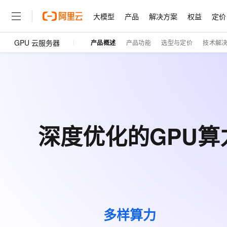
大模型
产品
解决方案
权益
定价
GPU 云服务器
产品概述
产品功能
选型与定价
技术解
大模型
产品
解决方案
权益
定价
云市场
伙伴
服务
了解阿里云
精选产品
精选解决方案
普惠上云
产品定价
精选商城
成为销售伙伴
售前咨询
为什么选择阿里云
千问AI平台
了解云产品的定价详情
大模型服务平台百炼
千问办公，解锁你的工作
普惠上云 官方力荐
分销伙伴
在线服务
网站建设
什么是云计算
大
大模型服务与应用平台
企业级Agent产品，直接
云服务器38元/年起，超
咨询伙伴
多端小程序
技术领先
云上成本管理
售后服务
轻量应用服务器
Agency Agents：拥
官方推荐返现计划
大模型
精选产品
精选解决方案
Salesforce 国际版订阅
稳定可靠
管理和优化成本
推荐新用户得奖励，单订单
销售伙伴合作计划
深度优化的GPU
自助服务
友盟天域
安全合规
人工智能与机器学习
AI
文本生成
云数据库 RDS
HappyHorse 打造一
云工开物
无影生态合作计划
在线服务
观测云
分析师报告
高校专属算力普惠，学生认
计算
互联网应用开发
Qwen3.8-Max
HOT
Salesforce On Alibaba C
工单服务
智能体时代全能旗舰模型
Tuya 物联网平台阿里云
研究报告与白皮书
人工智能平台 PAI
快速拥有专属 OpenClaw
大模
Consulting Partner 合
大数据
容器
免费试用
短信专区
一站式AI开发、训练和推
蓝凌 OA
Qwen3.7-Plus
AI 大模型销售与服务生
现代化应用
存储
天池大赛
能看、能想、能动手的多模
云解析DNS
解决方案免费试用 新老
电子合同
多样算力
最高领取价值200元试用
安全
网络与CDN
AI 算法大赛
Qwen3-VL-Plus
畅捷通