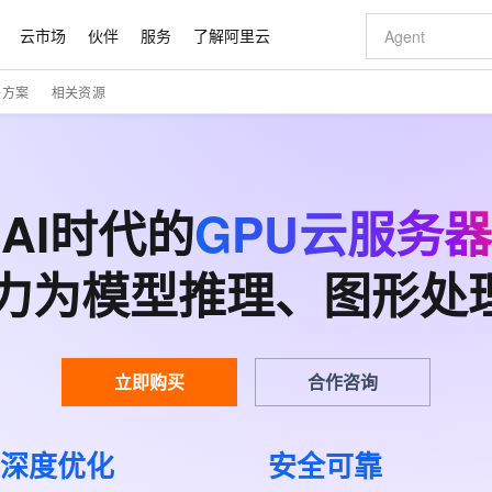
云市场
伙伴
服务
了解阿里云
决方案
相关资源
AI 特惠
数据与 API
成为产品伙伴
企业增值服务
最佳实践
价格计算器
AI 场景体
基础软件
产品伙伴合
阿里云认证
市场活动
配置报价
大模型
自助选配和估算价格
新方式
睿译宝，AI翻译排版一步到位
智启 AI 普惠权益
产品生态集成认证中心
企业支持计划
云上春晚
域名与网站
千问官方 MaaS 平台，为开发者和 Agent 而生，新用户赠送 1 亿 + tokens 额度
Qwen Aud
AI Coding
阿里云Maa
2026 阿里云
云服务器 E
为企业打
数据集
Windows
大模型认证
模型
NEW
NEW
交付可用成果
值低价云产品抢先购
上传文档即自动完成翻译和格式还原
至高享 1亿+免费 tokens，加速 Al 应用落地
提供智能易用的域名与建站服务
智能编程，一键
安全可靠、
AI时代的
产品生态伙伴
专家技术服务
云上奥运之旅
GPU云服务器
弹性计算合作
阿里云中企出
手机三要素
宝塔 Linux
全部认证
价格优势
有专属领域专家
GLM-5.2：长任务时代开源旗舰模型
阿里云 OPC 创新助力计划
千问大模型
即刻拥有 DeepS
AI 电商营销
对象存储 O
大模型
产品生态伙伴工作台
企业增值服务台
云栖战略参考
云存储合作计
云栖大会
身份实名认证
CentOS
训练营
推动算力普惠，释放技术红利
最高返9万
多领域专家智能体,一键组建 AI 虚拟交付团队
快速构建应用程序和网站，即刻迈出上云第一步
至高百万元 Token 补贴，加速一人公司成长
多元化、高性能、安全可靠的大模型服务
真正可用的 1M 上下文,一次完成代码全链路开发
轻松解锁专属 Dee
从图文生成到
算力为模型推理、图形处
云上的中国
数据库合作计
活动全景
短信
Docker
图片和
站式影视创作平台
Hermes Agent，打造自进化智能体
Token Plan 模型订阅计划
数字证书管理服务（原SSL证书）
5 分钟轻松部署
AI 广告创作
无影云电脑
企业成长
NEW
信息公告
看见新力量
云网络合作计
OCR 文字识别
JAVA
证享300元代金券
可视化编排打通从文字构思到成片全链路闭环
全托管，含MySQL、PostgreSQL、SQL Server、MariaDB多引擎
自主进化，持久记忆，越用越聪明
Qwen3.8-Max 首发尝鲜，限时加量 10 倍，夜间低至2折
实现全站HTTPS，呈现可信的WEB访问
图文、视频一
随时随地安
Kimi-K3
HappyHors
NEW
魔搭 Mode
loud
服务实践
官网公告
Kimi 最新旗舰模型，长程编程与推理利器
让文字生成流
金融模力时刻
Salesforce O
版
发票查验
全能环境
Claude Code + GStack 打造工程团队
千问办公，限时限量积分加倍
Qoder
低代码高效构
AI 建站
短信服务
型
NEW
作计划
立即购买
合作咨询
计划
创新中心
魔搭 ModelSc
健康状态
理服务
让AI从“聊天伙伴”进化为能干活的“数字员工”
安装技能 GStack，拥有专属 AI 工程团队
你的AI工作搭子，覆盖日常办公高频场景
面向真实软件的智能体编程平台
0 代码专业建
客户案例
天气预报查询
操作系统
Deepseek-v4-pro
HappyHors
态合作计划
态智能体模型
旗舰 MoE 大模型，百万上下文与顶尖推理能力
图生视频，流
同享
万小智 AI 建站低至 15元/月
Qoder CN
AI 短剧/漫剧
云原生数据库 
快递物流查询
WordPress
成为服务伙
高校合作
深度优化
安全可靠
点，立即开启云上创新
覆盖公网/内网、递归/权威、移动APP等全场景解析服务
送.CN域名，送备案服务码
基于千问大模型等，支持代码智能生成、研发智能问答
AI助力短剧
GLM-5.2
Wan2.7-T
Ubuntu