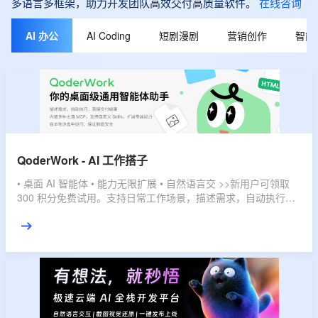
AI 办公
AI Coding
短剧漫剧
营销创作
智能
QoderWork - AI 工作搭子
• 桌面 AI 智能体 • 能力无限扩展 • 自然语言交 >>新用户可领取
300 积分免费试用。支持日常工作场景，描述需求，自动执行，
直接交付结果。